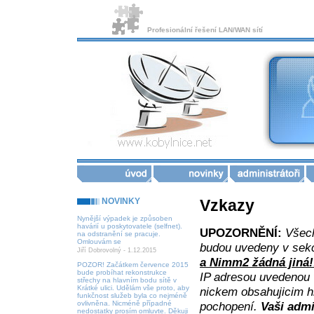
Profesionální řešení LAN/WAN sítí
NOVINKY
Vzkazy
Nynější výpadek je způsoben
havárií u poskytovatele (selfnet).
UPOZORNĚNÍ:
Všech
na odstranění se pracuje.
Omlouvám se
budou uvedeny v sekc
Jiří Dobrovolný - 1.12.2015
a Nimm2 žádná jiná!
POZOR! Začátkem července 2015
bude probíhat rekonstrukce
IP adresou uvedenou 
střechy na hlavním bodu sítě v
Krátké ulici. Udělám vše proto, aby
nickem obsahujicim h
funkčnost služeb byla co nejméně
ovlivněna. Nicméně případné
pochopení.
Vaši admi
nedostatky prosím omluvte. Děkuji