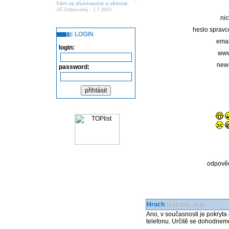
Vám za shovívavost a věrnost
Jiří Dobrovolný - 1.7.2015
nic
heslo spravc
LOGIN
emai
login:
www
new
password:
odpově
Hroch
18.12.2014, 14:30
Ano, v současnosti je pokryta
telefonu. Určitě se dohodnem