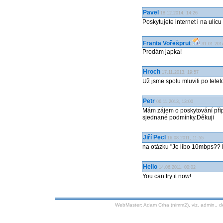
Pavel
18.12.2014, 14:26
Poskytujete internet i na ulicu
Franta Vořešprut
31.01.201
Prodám japka!
Hroch
17.11.2013, 19:57
Už jsme spolu mluvili po telef
Petr
06.11.2013, 13:00
Mám zájem o poskytování přip
sjednané podmínky.Děkuji
Jiří Pecl
16.08.2011, 11:55
na otázku "Je libo 10mbps?? N
Hello
14.06.2011, 00:02
You can try it now!
WebMaster:
Adam Crha (nimm2)
, viz.
admin.
, 