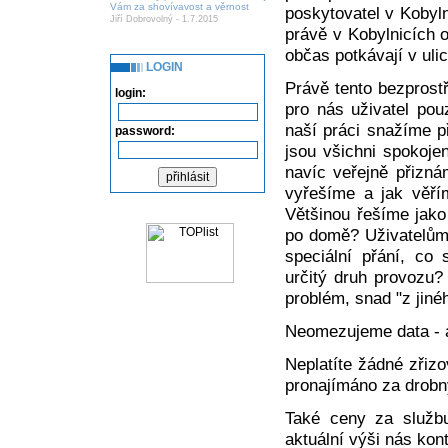
Vám za shovívavost a věrnost
poskytovatel v Kobylni
Jiří Dobrovolný - 1.7.2015
právě v Kobylnicích o
občas potkávají v uli
LOGIN
Právě tento bezprost
login:
pro nás uživatel pou
naší práci snažíme p
password:
jsou všichni spokojen
navíc veřejně přizná
vyřešíme a jak věří
Většinou řešíme jako
po domě? Uživatelům
speciální přání, co 
určitý druh provozu?
problém, snad "z jin
Neomezujeme data - 
Neplatíte žádné zřizo
pronajímáno za drobn
Také ceny za službu 
aktuální výši nás kont