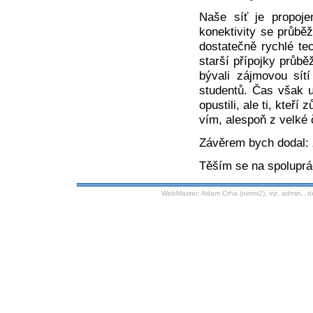
Naše síť je propoje
konektivity se průbě
dostatečně rychlé tec
starší přípojky průb
bývali zájmovou sít
studentů. Čas však uk
opustili, ale ti, kteří
vím, alespoň z velké 
Závěrem bych dodal: 
Těším se na spoluprác
WebMaster:
Adam Crha (nimm2)
, viz.
admin.
, 