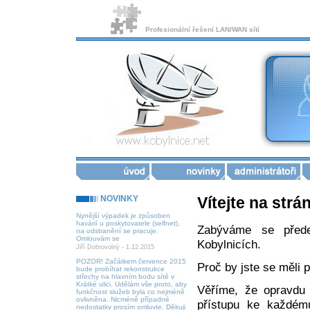
Profesionální řešení LAN/WAN sítí
NOVINKY
Vítejte na str
Nynější výpadek je způsoben
havárií u poskytovatele (selfnet).
Zabýváme se předev
na odstranění se pracuje.
Omlouvám se
Kobylnicích.
Jiří Dobrovolný - 1.12.2015
POZOR! Začátkem července 2015
Proč by jste se měli př
bude probíhat rekonstrukce
střechy na hlavním bodu sítě v
Krátké ulici. Udělám vše proto, aby
Věříme, že opravdu
funkčnost služeb byla co nejméně
ovlivněna. Nicméně případné
přístupu ke každému
nedostatky prosím omluvte. Děkuji